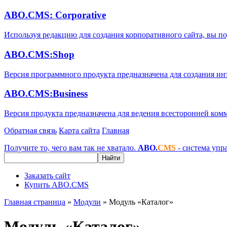
ABO.CMS: Corporative
Используя редакцию для создания корпоративного сайта, вы п
ABO.CMS:Shop
Версия программного продукта предназначена для создания ин
ABO.CMS:Business
Версия продукта предназначена для ведения всесторонней комм
Обратная связь
Карта сайта
Главная
Получите то, чего вам так не хватало.
ABO.
CMS
- система упр
Найти
Заказать сайт
Купить ABO.CMS
Главная страница
»
Модули
»
Модуль «Каталог»
Модуль «Каталог»