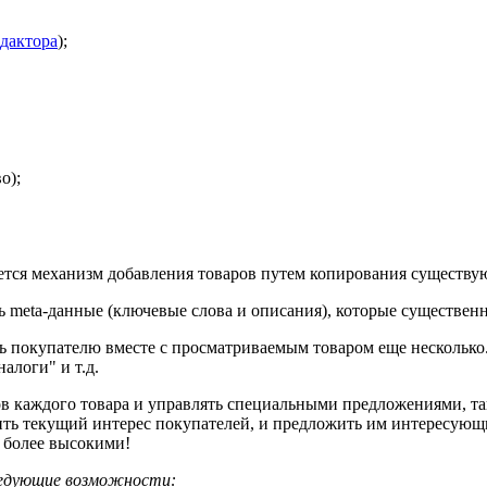
едактора
);
о);
уется механизм добавления товаров путем копирования существ
ь meta-данные (ключевые слова и описания), которые существен
 покупателю вместе с просматриваемым товаром еще несколько.
алоги" и т.д.
ров каждого товара и управлять специальными предложениями, 
ить текущий интерес покупателей, и предложить им интересующи
 более высокими!
ледующие возможности: