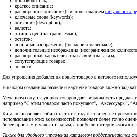
производитель;
краткое описание;
расширенное описание (с использованием
визуального р
ключевые слова (keywords);
описание (description);
валюта;
5 типов цен (настраиваемые);
остаток;
основные изображения (большое и маленькое);
дополнительные изображения (неограниченное количеств
расширенные характеристики / свойства заказа;
сопутствующие товары;
аналоги.
Для упрощения добавления новых товаров в каталоге использ
В каждом созданном разделе и карточке товаров можно задават
Механизм сопутствующих товаров дает возможность предлагать
например "С этим товаром часто покупают", "Аксессуары", "Ан
Каталог позволяет собирать статистику о количестве просмот
использование этих возможностей позволяет более точно оцен
более простым и увлекательным, а прибыли интернет-магазина
Также для удобного управления каталогом поддерживаются с