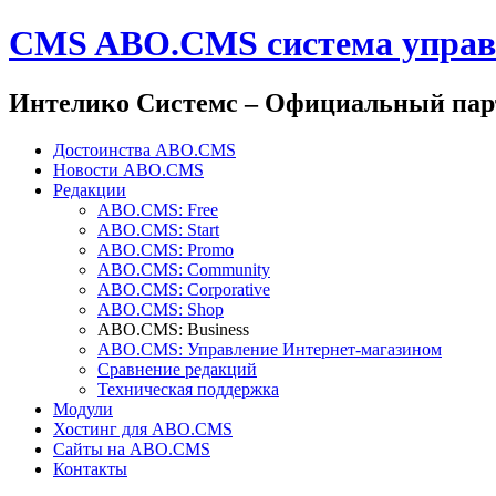
CMS ABO.CMS система управл
Интелико Системс –
Официальный пар
Достоинства ABO.CMS
Новости ABO.CMS
Редакции
ABO.CMS: Free
ABO.CMS: Start
ABO.CMS: Promo
ABO.CMS: Community
ABO.CMS: Corporative
ABO.CMS: Shop
ABO.CMS: Business
ABO.CMS: Управление Интернет-магазином
Сравнение редакций
Техническая поддержка
Модули
Хостинг для ABO.CMS
Сайты на ABO.CMS
Контакты