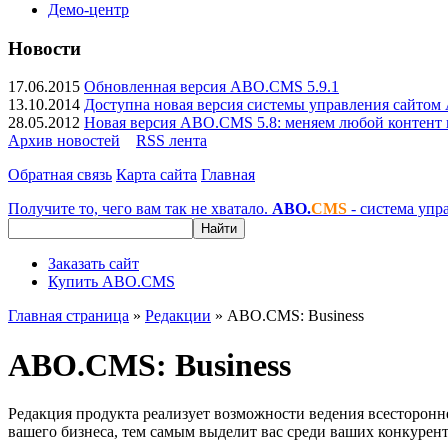
Демо-центр
Новости
17.06.2015
Обновленная версия ABO.CMS 5.9.1
13.10.2014
Доступна новая версия системы управления сайто
28.05.2012
Новая версия ABO.CMS 5.8: меняем любой контент н
Архив новостей
RSS лента
Обратная связь
Карта сайта
Главная
Получите то, чего вам так не хватало.
ABO.
CMS
- система упр
Найти
Заказать сайт
Купить ABO.CMS
Главная страница
»
Редакции
»
ABO.CMS: Business
ABO.CMS: Business
Редакция продукта реализует возможности ведения всесторонн
вашего бизнеса, тем самым выделит вас среди ваших конкурент